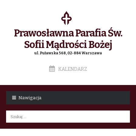
Prawosławna Parafia Św.
Sofii Mądrości Bożej
ul. Puławska 568, 02-884 Warszawa
KALENDARZ
Skip
Skip
to
to
Nawigacja
navigation
content
Szukaj: