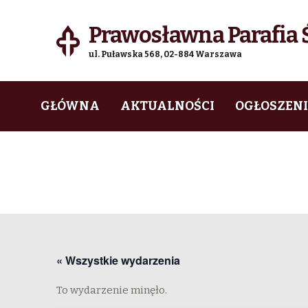
Prawosławna Parafia Ś
ul. Puławska 568, 02-884 Warszawa
Skip
Skip
GŁÓWNA
AKTUALNOŚCI
OGŁOSZEN
to
to
navigation
content
« Wszystkie wydarzenia
To wydarzenie minęło.