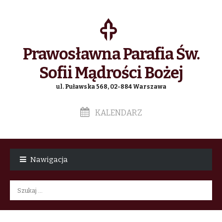
Prawosławna Parafia Św.
Sofii Mądrości Bożej
ul. Puławska 568, 02-884 Warszawa
KALENDARZ
Skip
Skip
to
to
Nawigacja
navigation
content
Szukaj: