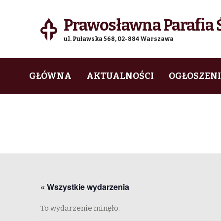
Prawosławna Parafia Ś
ul. Puławska 568, 02-884 Warszawa
Skip
Skip
GŁÓWNA
AKTUALNOŚCI
OGŁOSZEN
to
to
navigation
content
« Wszystkie wydarzenia
To wydarzenie minęło.