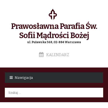
Prawosławna Parafia Św.
Sofii Mądrości Bożej
ul. Puławska 568, 02-884 Warszawa
KALENDARZ
Skip
Skip
to
to
Nawigacja
navigation
content
Szukaj: