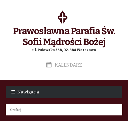
Prawosławna Parafia Św.
Sofii Mądrości Bożej
ul. Puławska 568, 02-884 Warszawa
KALENDARZ
Skip
Skip
to
to
Nawigacja
navigation
content
Szukaj: