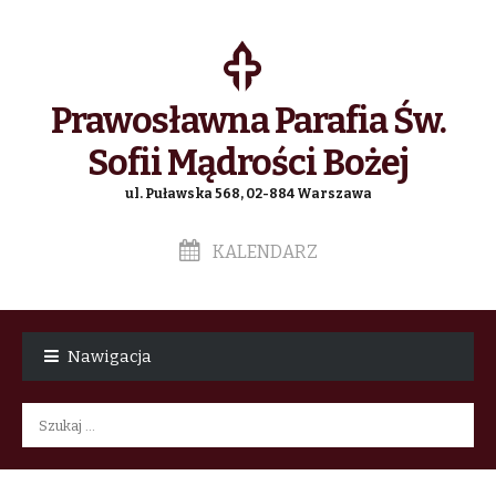
Prawosławna Parafia Św.
Sofii Mądrości Bożej
ul. Puławska 568, 02-884 Warszawa
KALENDARZ
Skip
Skip
to
to
Nawigacja
navigation
content
Szukaj: