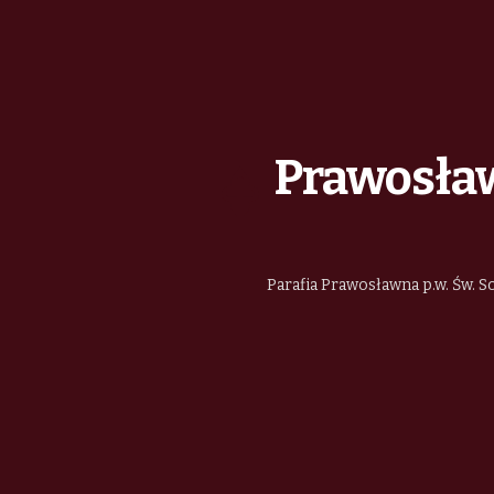
Prawosław
Parafia Prawosławna p.w. Św. So