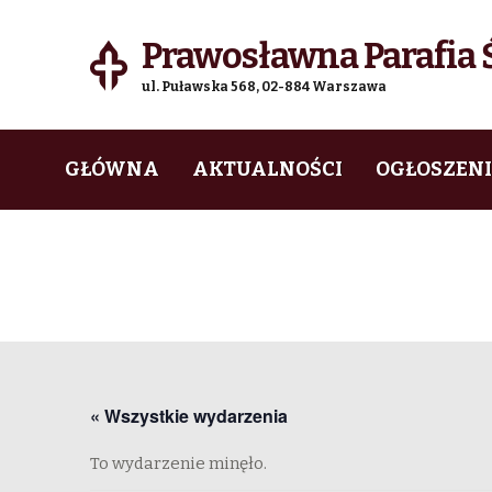
Prawosławna Parafia Ś
ul. Puławska 568, 02-884 Warszawa
Skip
Skip
GŁÓWNA
AKTUALNOŚCI
OGŁOSZEN
to
to
navigation
content
« Wszystkie wydarzenia
To wydarzenie minęło.