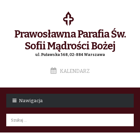
Prawosławna Parafia Św.
Sofii Mądrości Bożej
ul. Puławska 568, 02-884 Warszawa
KALENDARZ
Skip
Skip
to
to
Nawigacja
navigation
content
Szukaj: