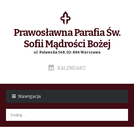
Prawosławna Parafia Św.
Sofii Mądrości Bożej
ul. Puławska 568, 02-884 Warszawa
KALENDARZ
Skip
Skip
to
to
Nawigacja
navigation
content
Szukaj: