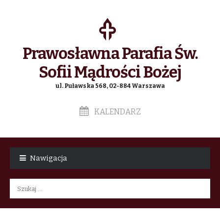
Prawosławna Parafia Św.
Sofii Mądrości Bożej
ul. Puławska 568, 02-884 Warszawa
KALENDARZ
Skip
Skip
to
to
Nawigacja
navigation
content
Szukaj: