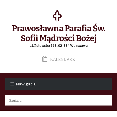
Prawosławna Parafia Św.
Sofii Mądrości Bożej
ul. Puławska 568, 02-884 Warszawa
KALENDARZ
Skip
Skip
to
to
Nawigacja
navigation
content
Szukaj: