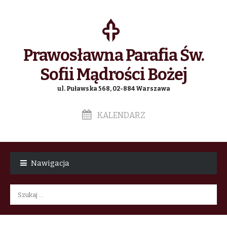
Prawosławna Parafia Św.
Sofii Mądrości Bożej
ul. Puławska 568, 02-884 Warszawa
KALENDARZ
Skip
Skip
to
to
Nawigacja
navigation
content
Szukaj: