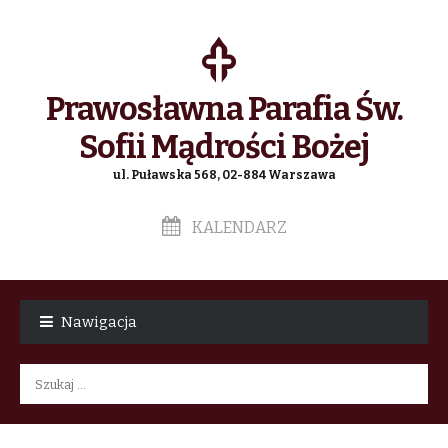
Prawosławna Parafia Św.
Sofii Mądrości Bożej
ul. Puławska 568, 02-884 Warszawa
KALENDARZ
Skip
Skip
to
to
Nawigacja
navigation
content
Szukaj: