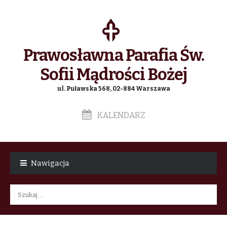
Prawosławna Parafia Św.
Sofii Mądrości Bożej
ul. Puławska 568, 02-884 Warszawa
KALENDARZ
Skip
Skip
to
to
Nawigacja
navigation
content
Szukaj: