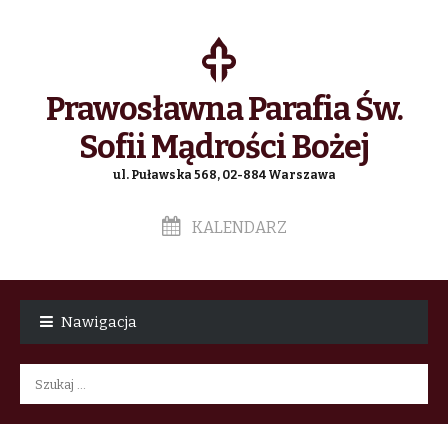
Prawosławna Parafia Św.
Sofii Mądrości Bożej
ul. Puławska 568, 02-884 Warszawa
KALENDARZ
Skip
Skip
to
to
Nawigacja
navigation
content
Szukaj: