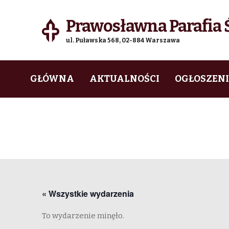
Prawosławna Parafia Ś
ul. Puławska 568, 02-884 Warszawa
Skip
Skip
GŁÓWNA
AKTUALNOŚCI
OGŁOSZEN
to
to
navigation
content
« Wszystkie wydarzenia
To wydarzenie minęło.