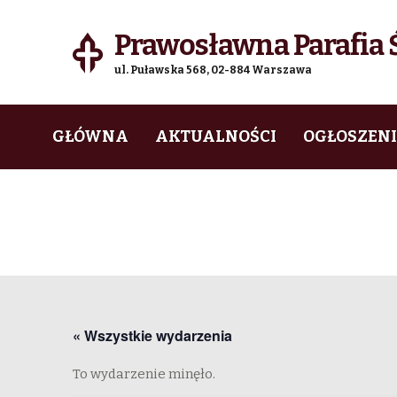
Prawosławna Parafia Ś
ul. Puławska 568, 02-884 Warszawa
Skip
Skip
GŁÓWNA
AKTUALNOŚCI
OGŁOSZEN
to
to
navigation
content
« Wszystkie wydarzenia
To wydarzenie minęło.