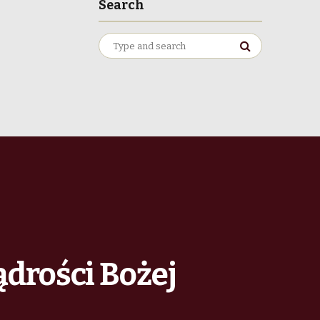
Search
Search
for:
ądrości Bożej