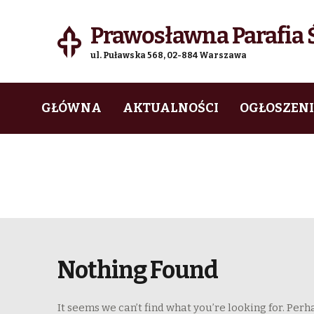
Prawosławna Parafia Ś
ul. Puławska 568, 02-884 Warszawa
Skip
Skip
GŁÓWNA
AKTUALNOŚCI
OGŁOSZEN
to
to
navigation
content
Nothing Found
It seems we can’t find what you’re looking for. Perh