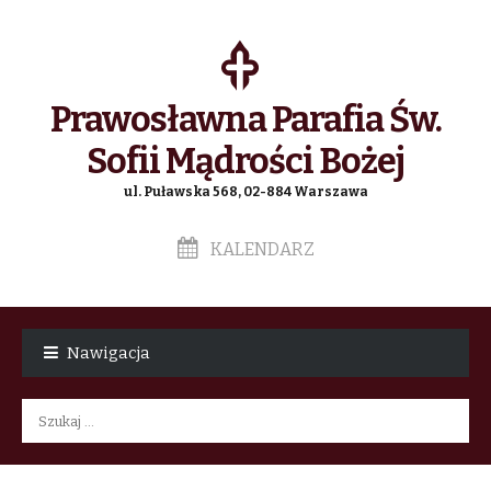
Prawosławna Parafia Św.
Sofii Mądrości Bożej
ul. Puławska 568, 02-884 Warszawa
KALENDARZ
Skip
Skip
to
to
Nawigacja
navigation
content
Szukaj: