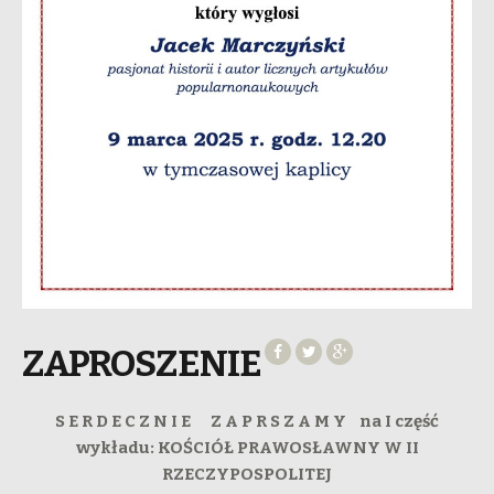
ZAPROSZENIE
S E R D E C Z N I E Z A P R S Z A M Y
na I część
wykładu: KOŚCIÓŁ PRAWOSŁAWNY W II
RZECZYPOSPOLITEJ