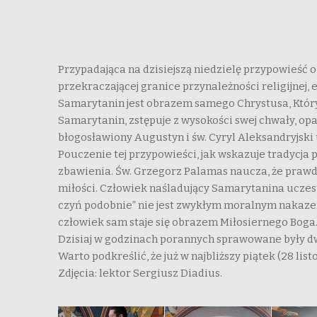
Przypadająca na dzisiejszą niedzielę przypowieść 
przekraczającej granice przynależności religijnej, 
Samarytanin jest obrazem samego Chrystusa, Który
Samarytanin, zstępuje z wysokości swej chwały, opa
błogosławiony Augustyn i św. Cyryl Aleksandryjski
Pouczenie tej przypowieści, jak wskazuje tradycja
zbawienia. Św. Grzegorz Palamas naucza, że prawdzi
miłości. Człowiek naśladujący Samarytanina uczestn
czyń podobnie” nie jest zwykłym moralnym nakazem
człowiek sam staje się obrazem Miłosiernego Boga
Dzisiaj w godzinach porannych sprawowane były dw
Warto podkreślić, że już w najbliższy piątek (28 
Zdjęcia: lektor Sergiusz Diadius.