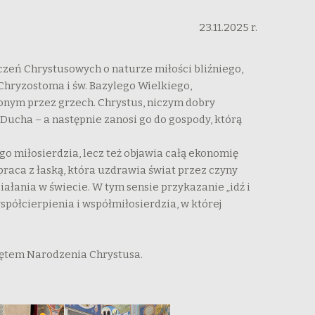
23.11.2025 r.
czeń Chrystusowych o naturze miłości bliźniego,
a Chryzostoma i św. Bazylego Wielkiego,
onym przez grzech. Chrystus, niczym dobry
 Ducha – a następnie zanosi go do gospody, którą
go miłosierdzia, lecz też objawia całą ekonomię
praca z łaską, która uzdrawia świat przez czyny
ałania w świecie. W tym sensie przykazanie „idź i
półcierpienia i współmiłosierdzia, w której
więtem Narodzenia Chrystusa.