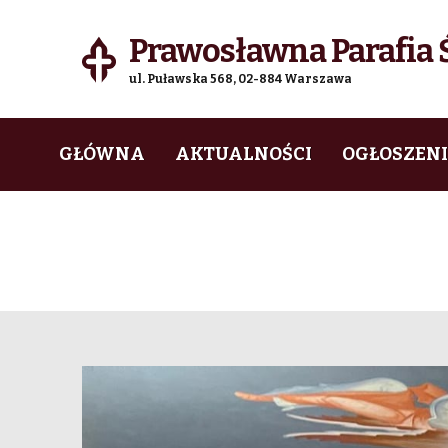
Prawosławna Parafia Ś
ul. Puławska 568, 02-884 Warszawa
Skip
Skip
GŁÓWNA
AKTUALNOŚCI
OGŁOSZEN
to
to
navigation
content