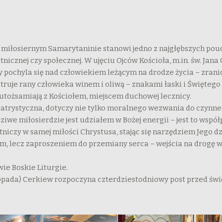
o miłosiernym Samarytaninie stanowi jedno z najgłębszych pou
etnicznej czy społecznej. W ujęciu Ojców Kościoła, m.in. św. Jan
 pochyla się nad człowiekiem leżącym na drodze życia – zrani
truje rany człowieka winem i oliwą – znakami łaski i Świętego
 utożsamiają z Kościołem, miejscem duchowej lecznicy.
 patrystyczna, dotyczy nie tylko moralnego wezwania do czynne
we miłosierdzie jest udziałem w Bożej energii – jest to współ
iczy w samej miłości Chrystusa, stając się narzędziem Jego dzi
, lecz zaproszeniem do przemiany serca – wejścia na drogę ws
.
ie Boskie Liturgie.
listopada) Cerkiew rozpoczyna czterdziestodniowy post przed ś