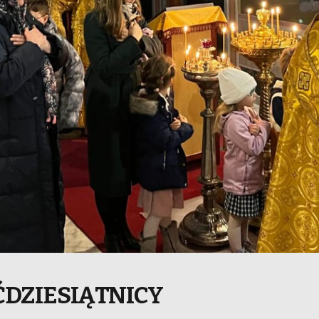
ĘĆDZIESIĄTNICY