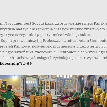
im Tygodniem jest Sobota Łazarza oraz wielkie święto Pański
 Chrystusa nad życiem i śmiercią oraz powszechne zmartwychws
nego Syna Bożego, ale i Jego tryumf nad władcą Hadesu.
ophii przewodniczył jej Proboszcz ks. mitrat Adam Siemieni
 Niedzieli Palmowej, poświęcono przyniesione przez wiernych 
 błogosławieństwa, zachowanie i uchronienie od wszelkiego zła
pieśniach duchownych osiągnęli życiodajnego zmartwychwstani
pl/docs.php?id=99