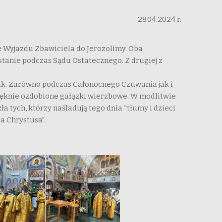
28.04.2024 r.
e Wyjazdu Zbawiciela do Jerozolimy. Oba
tanie podczas Sądu Ostatecznego. Z drugiej z
uk. Zarówno podczas Całonocnego Czuwania jak i
pięknie ozdobione gałązki wierzbowe. W modlitwie
 tych, którzy naśladują tego dnia “tłumy i dzieci
a Chrystusa”.