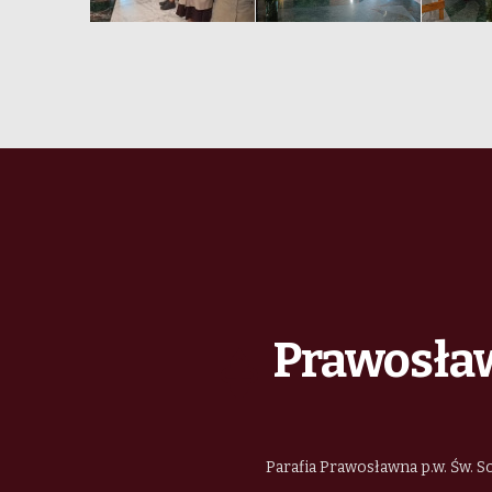
Prawosław
Parafia Prawosławna p.w. Św. So