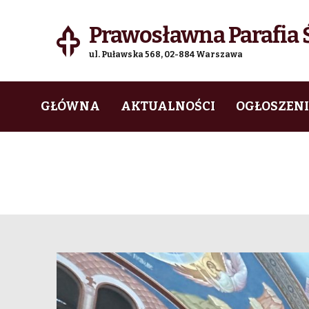
Prawosławna Parafia Ś
ul. Puławska 568, 02-884 Warszawa
Skip
Skip
GŁÓWNA
AKTUALNOŚCI
OGŁOSZEN
to
to
navigation
content