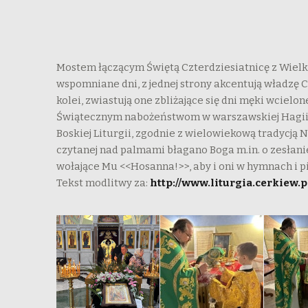
Mostem łączącym Świętą Czterdziesiatnicę z Wielk
wspomniane dni, z jednej strony akcentują władzę
kolei, zwiastują one zbliżające się dni męki wcielo
Świątecznym nabożeństwom w warszawskiej Hagii S
Boskiej Liturgii, zgodnie z wielowiekową tradycją
czytanej nad palmami błagano Boga m.in. o zesłanie
wołające Mu <<Hosanna!>>, aby i oni w hymnach i 
Tekst modlitwy za:
http://www.liturgia.cerkiew.