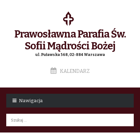
Prawosławna Parafia Św.
Sofii Mądrości Bożej
ul. Puławska 568, 02-884 Warszawa
KALENDARZ
Skip
Skip
to
to
Nawigacja
navigation
content
Szukaj: