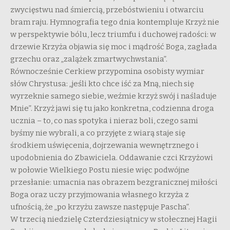
zwycięstwu nad śmiercią, przebóstwieniu i otwarciu
bram raju. Hymnografia tego dnia kontempluje Krzyż nie
w perspektywie bólu, lecz triumfu i duchowej radości: w
drzewie Krzyża objawia się moc i mądrość Boga, zagłada
grzechu oraz „zalążek zmartwychwstania”.
Równocześnie Cerkiew przypomina osobisty wymiar
słów Chrystusa: „jeśli kto chce iść za Mną, niech się
wyrzeknie samego siebie, weźmie krzyż swój i naśladuje
Mnie”. Krzyż jawi się tu jako konkretna, codzienna droga
ucznia – to, co nas spotyka i nieraz boli, czego sami
byśmy nie wybrali, a co przyjęte z wiarą staje się
środkiem uświęcenia, dojrzewania wewnętrznego i
upodobnienia do Zbawiciela. Oddawanie czci Krzyżowi
w połowie Wielkiego Postu niesie więc podwójne
przesłanie: umacnia nas obrazem bezgranicznej miłości
Boga oraz uczy przyjmowania własnego krzyża z
ufnością, że „po krzyżu zawsze następuje Pascha”.
W trzecią niedzielę Czterdziesiątnicy w stołecznej Hagii