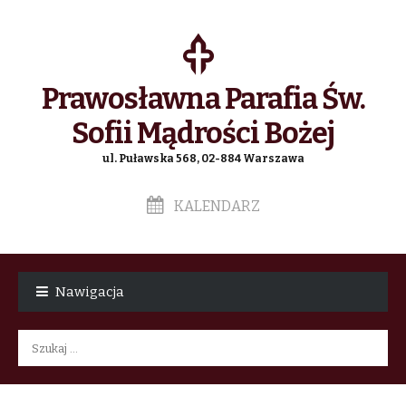
Prawosławna Parafia Św.
Sofii Mądrości Bożej
ul. Puławska 568, 02-884 Warszawa
KALENDARZ
Skip
Skip
to
to
Nawigacja
navigation
content
Szukaj: