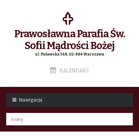
Prawosławna Parafia Św.
Sofii Mądrości Bożej
ul. Puławska 568, 02-884 Warszawa
KALENDARZ
Skip
Skip
to
to
Nawigacja
navigation
content
Szukaj: