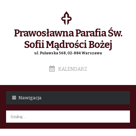
Prawosławna Parafia Św.
Sofii Mądrości Bożej
ul. Puławska 568, 02-884 Warszawa
KALENDARZ
Skip
Skip
to
to
Nawigacja
navigation
content
Szukaj: