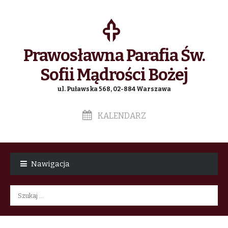
Prawosławna Parafia Św.
Sofii Mądrości Bożej
ul. Puławska 568, 02-884 Warszawa
KALENDARZ
Skip
Skip
to
to
Nawigacja
navigation
content
Szukaj: