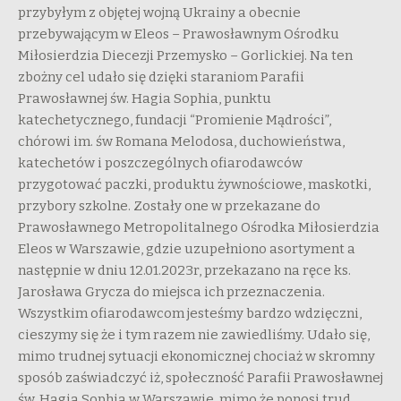
przybyłym z objętej wojną Ukrainy a obecnie
przebywającym w Eleos – Prawosławnym Ośrodku
Miłosierdzia Diecezji Przemysko – Gorlickiej. Na ten
zbożny cel udało się dzięki staraniom Parafii
Prawosławnej św. Hagia Sophia, punktu
katechetycznego, fundacji “Promienie Mądrości”,
chórowi im. św Romana Melodosa, duchowieństwa,
katechetów i poszczególnych ofiarodawców
przygotować paczki, produktu żywnościowe, maskotki,
przybory szkolne. Zostały one w przekazane do
Prawosławnego Metropolitalnego Ośrodka Miłosierdzia
Eleos w Warszawie, gdzie uzupełniono asortyment a
następnie w dniu 12.01.2023r, przekazano na ręce ks.
Jarosława Grycza do miejsca ich przeznaczenia.
Wszystkim ofiarodawcom jesteśmy bardzo wdzięczni,
cieszymy się że i tym razem nie zawiedliśmy. Udało się,
mimo trudnej sytuacji ekonomicznej chociaż w skromny
sposób zaświadczyć iż, społeczność Parafii Prawosławnej
św. Hagia Sophia w Warszawie, mimo że ponosi trud