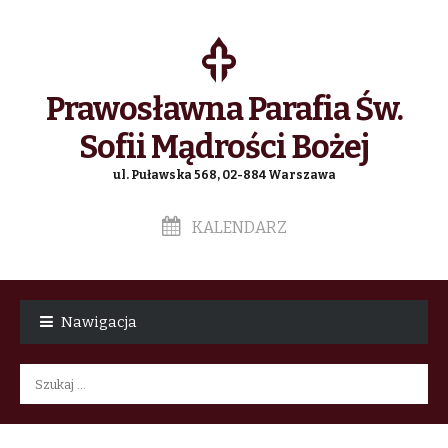
Prawosławna Parafia Św.
Sofii Mądrości Bożej
ul. Puławska 568, 02-884 Warszawa
KALENDARZ
Skip
Skip
to
to
Nawigacja
navigation
content
Szukaj: