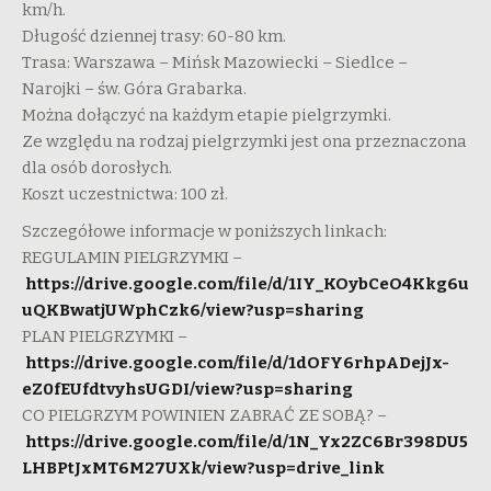
km/h.
Długość dziennej trasy: 60-80 km.
Trasa: Warszawa – Mińsk Mazowiecki – Siedlce –
Narojki – św. Góra Grabarka.
Można dołączyć na każdym etapie pielgrzymki.
Ze względu na rodzaj pielgrzymki jest ona przeznaczona
dla osób dorosłych.
Koszt uczestnictwa: 100 zł.
Szczegółowe informacje w poniższych linkach:
REGULAMIN PIELGRZYMKI –
https://drive.google.com/file/d/1IY_KOybCeO4Kkg6u
uQKBwatjUWphCzk6/view?usp=sharing
PLAN PIELGRZYMKI –
https://drive.google.com/file/d/1dOFY6rhpADejJx-
eZ0fEUfdtvyhsUGDI/view?usp=sharing
CO PIELGRZYM POWINIEN ZABRAĆ ZE SOBĄ? –
https://drive.google.com/file/d/1N_Yx2ZC6Br398DU5
LHBPtJxMT6M27UXk/view?usp=drive_link