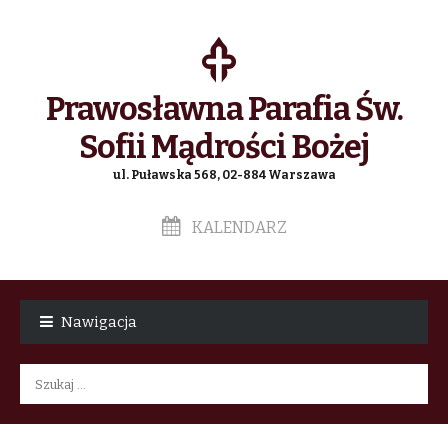
Prawosławna Parafia Św.
Sofii Mądrości Bożej
ul. Puławska 568, 02-884 Warszawa
KALENDARZ
Skip
Skip
to
to
Nawigacja
navigation
content
Szukaj: