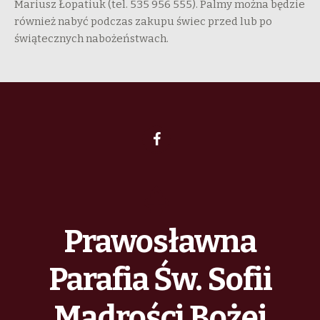
Mariusz Łopatiuk (tel. 535 956 555). Palmy można będzie
również nabyć podczas zakupu świec przed lub po
świątecznych nabożeństwach.
Prawosławna
Parafia Św. Sofii
Mądrości Bożej