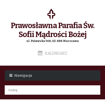
Prawosławna Parafia Św.
Sofii Mądrości Bożej
ul. Puławska 568, 02-884 Warszawa
KALENDARZ
Skip
Skip
to
to
Nawigacja
navigation
content
Szukaj: