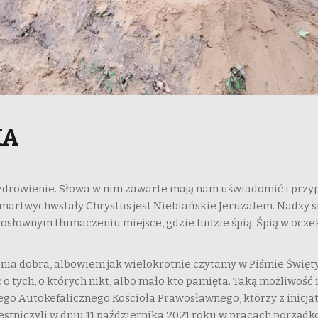
IA
ozdrowienie. Słowa w nim zawarte mają nam uświadomić i przypo
martwychwstały Chrystus jest Niebiańskie Jeruzalem. Nadzy s
dosłownym tłumaczeniu miejsce, gdzie ludzie śpią. Śpią w ocze
ia dobra, albowiem jak wielokrotnie czytamy w Piśmie Świętym 
o tych, o których nikt, albo mało kto pamięta. Taką możliwość
 Autokefalicznego Kościoła Prawosławnego, którzy z inicjaty
stniczyli w dniu 11 października 2021 roku w pracach porządk