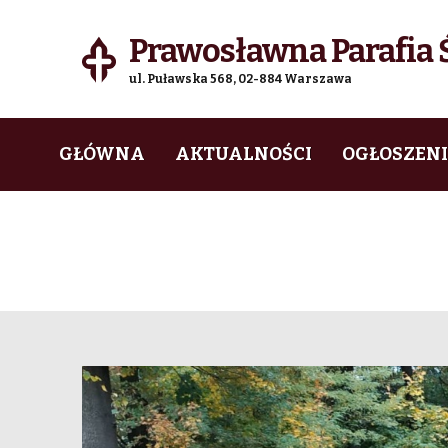
Prawosławna Parafia Ś
ul. Puławska 568, 02-884 Warszawa
Skip
Skip
GŁÓWNA
AKTUALNOŚCI
OGŁOSZEN
to
to
navigation
content