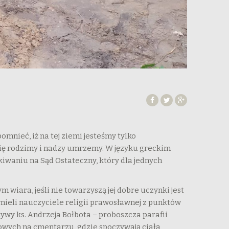
mnieć, iż na tej ziemi jesteśmy tylko
ię rodzimy i nadzy umrzemy. W języku greckim
kiwaniu na Sąd Ostateczny, który dla jednych
wiara, jeśli nie towarzyszą jej dobre uczynki jest
 mieli nauczyciele religii prawosławnej z punktów
wy ks. Andrzeja Bołbota – proboszcza parafii
owych na cmentarzu, gdzie spoczywają ciała