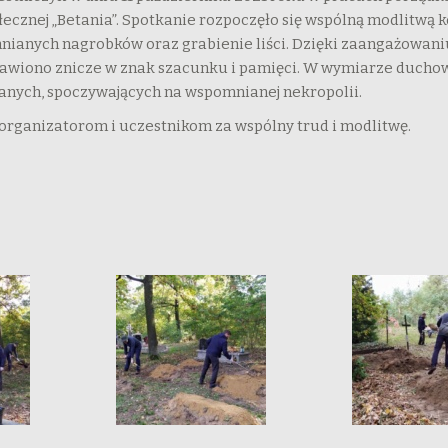
ej „Betania”. Spotkanie rozpoczęło się wspólną modlitwą kon
anych nagrobków oraz grabienie liści. Dzięki zaangażowaniu
tawiono znicze w znak szacunku i pamięci. W wymiarze ducho
znanych, spoczywających na wspomnianej nekropolii.
 organizatorom i uczestnikom za wspólny trud i modlitwę.