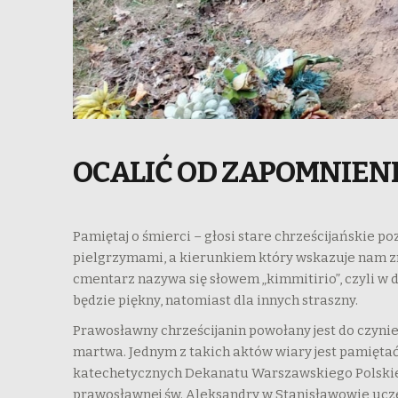
OCALIĆ OD ZAPOMNIEN
Pamiętaj o śmierci – głosi stare chrześcijańskie p
pielgrzymami, a kierunkiem który wskazuje nam z
cmentarz nazywa się słowem „kimmitirio”, czyli w 
będzie piękny, natomiast dla innych straszny.
Prawosławny chrześcijanin powołany jest do czynien
martwa. Jednym z takich aktów wiary jest pamiętać 
katechetycznych Dekanatu Warszawskiego Polskiego
prawosławnej św. Aleksandry w Stanisławowie ucze