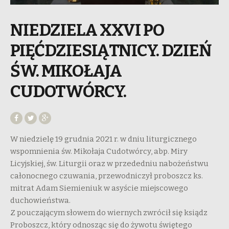
NIEDZIELA XXVI PO
PIĘĆDZIESIĄTNICY. DZIEŃ
ŚW. MIKOŁAJA
CUDOTWÓRCY.
W niedzielę 19 grudnia 2021 r. w dniu liturgicznego
wspomnienia św. Mikołaja Cudotwórcy, abp. Miry
Licyjskiej, św. Liturgii oraz w przededniu nabożeństwu
całonocnego czuwania, przewodniczył proboszcz ks.
mitrat Adam Siemieniuk w asyście miejscowego
duchowieństwa.
Z pouczającym słowem do wiernych zwrócił się ksiądz
Proboszcz, który odnosząc się do żywotu świętego