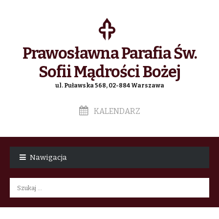
Prawosławna Parafia Św.
Sofii Mądrości Bożej
ul. Puławska 568, 02-884 Warszawa
KALENDARZ
Skip
Skip
to
to
Nawigacja
navigation
content
Szukaj: