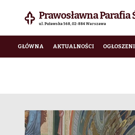
Prawosławna Parafia Ś
ul. Puławska 568, 02-884 Warszawa
Skip
Skip
GŁÓWNA
AKTUALNOŚCI
OGŁOSZEN
to
to
navigation
content