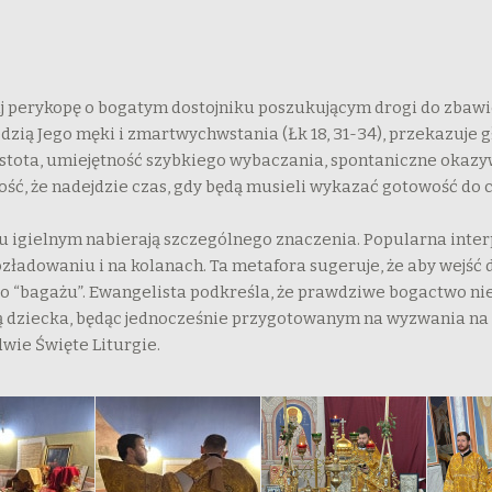
j perykopę o bogatym dostojniku poszukującym drogi do zbawien
iedzią Jego męki i zmartwychwstania (Łk 18, 31-34), przekazuje
stota, umiejętność szybkiego wybaczania, spontaniczne okazywa
ć, że nadejdzie czas, gdy będą musieli wykazać gotowość do c
hu igielnym nabierają szczególnego znaczenia. Popularna inte
rozładowaniu i na kolanach. Ta metafora sugeruje, że aby wejść
go “bagażu”. Ewangelista podkreśla, że prawdziwe bogactwo ni
ią dziecka, będąc jednocześnie przygotowanym na wyzwania na 
dwie Święte Liturgie.