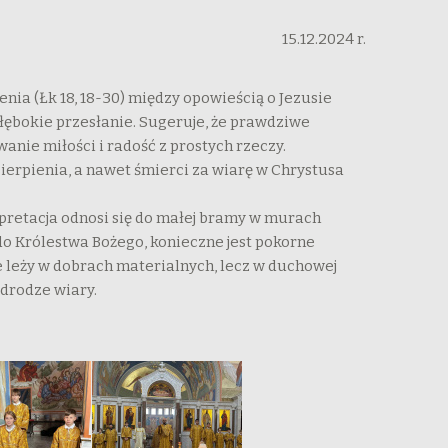
15.12.2024 r.
ia (Łk 18, 18-30) między opowieścią o Jezusie
 głębokie przesłanie. Sugeruje, że prawdziwe
nie miłości i radość z prostych rzeczy.
ierpienia, a nawet śmierci za wiarę w Chrystusa
rpretacja odnosi się do małej bramy w murach
 do Królestwa Bożego, konieczne jest pokorne
e leży w dobrach materialnych, lecz w duchowej
drodze wiary.