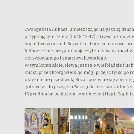
Ewangelista Łukasz, umieszczając usłyszaną dzisia
przyjmującym dzieci (Łk 18, 15-17) a trzecią zapow
bogactwo w oczach Bożych to dziecięca ufność, pro
Jednocześnie przygotowuje czytelników na możliwoś
ukrzyżowanego i zmartwychwstałego.
W tym kontekście, słowa Jezusa o wielbłądzie i uc
miast, przez którą wielbłąd mógł przejść tylko po 
uklęknięcie przed wolą Bożą i pozbycie się zbędne
gotowości do przyjęcia Bożego królestwa z ufnośc
15 grudnia br. odsłużono w stołecznej Hagii Sophii 