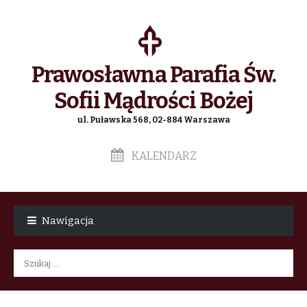
Prawosławna Parafia Św.
Sofii Mądrości Bożej
ul. Puławska 568, 02-884 Warszawa
KALENDARZ
Skip
Skip
to
to
Nawigacja
navigation
content
Szukaj: