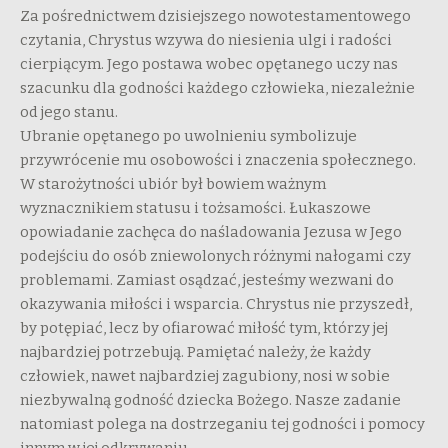
Za pośrednictwem dzisiejszego nowotestamentowego
czytania, Chrystus wzywa do niesienia ulgi i radości
cierpiącym. Jego postawa wobec opętanego uczy nas
szacunku dla godności każdego człowieka, niezależnie
od jego stanu.
Ubranie opętanego po uwolnieniu symbolizuje
przywrócenie mu osobowości i znaczenia społecznego.
W starożytności ubiór był bowiem ważnym
wyznacznikiem statusu i tożsamości. Łukaszowe
opowiadanie zachęca do naśladowania Jezusa w Jego
podejściu do osób zniewolonych różnymi nałogami czy
problemami. Zamiast osądzać, jesteśmy wezwani do
okazywania miłości i wsparcia. Chrystus nie przyszedł,
by potępiać, lecz by ofiarować miłość tym, którzy jej
najbardziej potrzebują. Pamiętać należy, że każdy
człowiek, nawet najbardziej zagubiony, nosi w sobie
niezbywalną godność dziecka Bożego. Nasze zadanie
natomiast polega na dostrzeganiu tej godności i pomocy
innym w jej odkrywaniu.