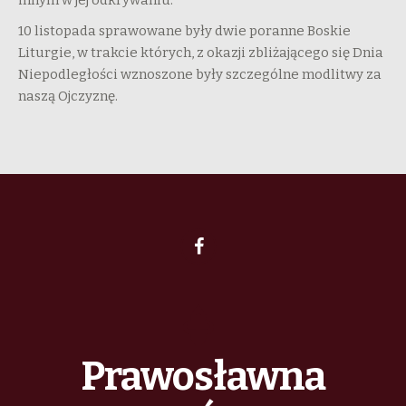
10 listopada sprawowane były dwie poranne Boskie
Liturgie, w trakcie których, z okazji zbliżającego się Dnia
Niepodległości wznoszone były szczególne modlitwy za
naszą Ojczyznę.
Prawosławna