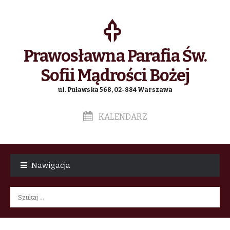
Prawosławna Parafia Św.
Sofii Mądrości Bożej
ul. Puławska 568, 02-884 Warszawa
KALENDARZ
Skip
Skip
to
to
Nawigacja
navigation
content
Szukaj: