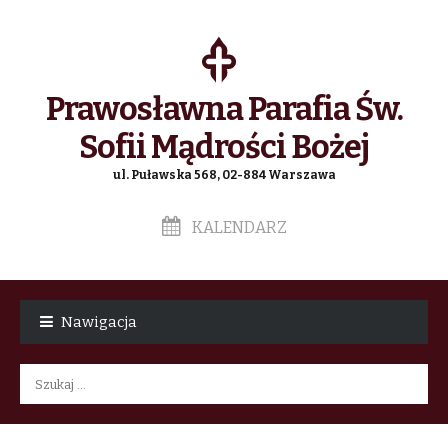
Prawosławna Parafia Św.
Sofii Mądrości Bożej
ul. Puławska 568, 02-884 Warszawa
KALENDARZ
Skip
Skip
to
to
Nawigacja
navigation
content
Szukaj: