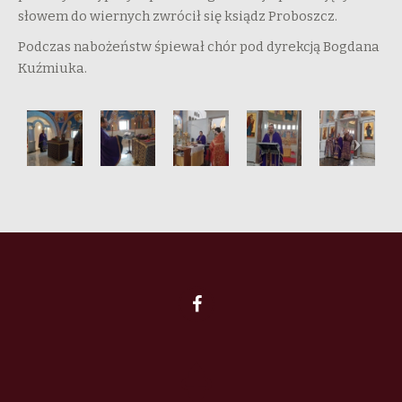
słowem do wiernych zwrócił się ksiądz Proboszcz.
Podczas nabożeństw śpiewał chór pod dyrekcją Bogdana
Kuźmiuka.