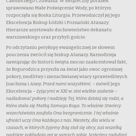
Całonocnego Czuwania. W świąteczny poranek
sprawowano Małe Poświęcenie Wody, po którym
rozpoczęła się Boska Liturgia. Przewodniczył jej Jego
Ekscelencja Biskup Łódzki i Poznański Atanazy.
Hierarsze asystowało duchowieństwo dekanatu
warszawskiego oraz przybyli goście.
Po odczytaniu perykopy ewangelicznej ze słowem
pouczenia zwrócił się biskup Atanazy. Kaznodzieja
nawiązując do historii święta mocno zaakcentował fakt,
że Bogurodzica przyszła na świat jako owoc ogromnej
pokory, modlitwy i niezachwianej wiary sprawiedliwych
Joachima i Anny.
Przed nami wszystkimi
– mówił Jego
Ekscelencja –
żyjącymi w XXI w. stoi wielkie zadanie –
naśladować pokorę i nadzieję Tej, która dzisiaj się rodzi, a
która stała się Matką Samego Boga. To właśnie Stwórcy
wszechświata zaufała Ona bezgranicznie. I tej właśnie
ufności uczy Ona każdego z nas. Niestety, dla wielu w
czasach, w których żyjemy Bóg stał się obcy, zaś wszelką
nadzieję pokładają oni w samych sobie. Jesteśmy zadufani