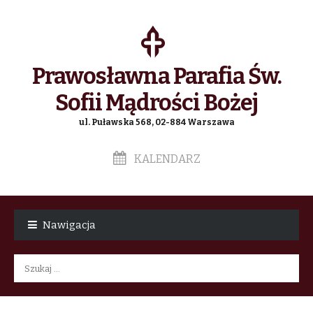
Prawosławna Parafia Św.
Sofii Mądrości Bożej
ul. Puławska 568, 02-884 Warszawa
KALENDARZ
Skip
Skip
to
to
Nawigacja
navigation
content
Szukaj: