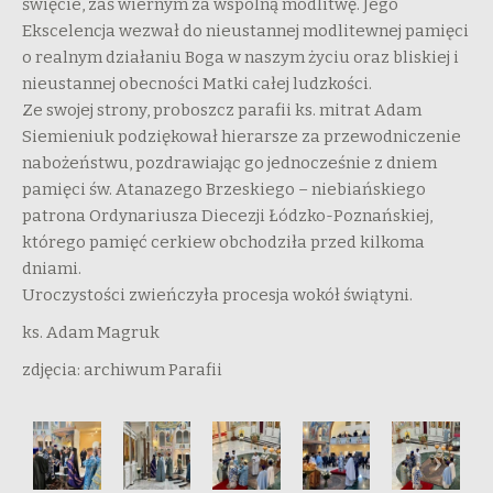
święcie, zaś wiernym za wspólną modlitwę. Jego
Ekscelencja wezwał do nieustannej modlitewnej pamięci
o realnym działaniu Boga w naszym życiu oraz bliskiej i
nieustannej obecności Matki całej ludzkości.
Ze swojej strony, proboszcz parafii ks. mitrat Adam
Siemieniuk podziękował hierarsze za przewodniczenie
nabożeństwu, pozdrawiając go jednocześnie z dniem
pamięci św. Atanazego Brzeskiego – niebiańskiego
patrona Ordynariusza Diecezji Łódzko-Poznańskiej,
którego pamięć cerkiew obchodziła przed kilkoma
dniami.
Uroczystości zwieńczyła procesja wokół świątyni.
ks. Adam Magruk
zdjęcia: archiwum Parafii