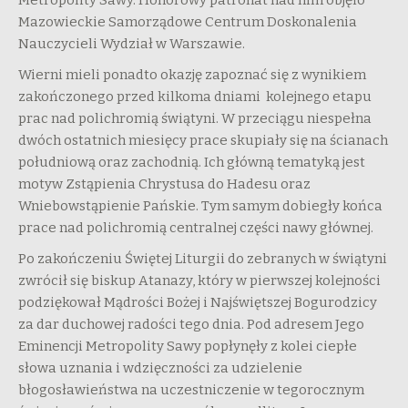
Metropolity Sawy. Honorowy patronat nad nim objęło
Mazowieckie Samorządowe Centrum Doskonalenia
Nauczycieli Wydział w Warszawie.
Wierni mieli ponadto okazję zapoznać się z wynikiem
zakończonego przed kilkoma dniami kolejnego etapu
prac nad polichromią świątyni. W przeciągu niespełna
dwóch ostatnich miesięcy prace skupiały się na ścianach
południową oraz zachodnią. Ich główną tematyką jest
motyw Zstąpienia Chrystusa do Hadesu oraz
Wniebowstąpienie Pańskie. Tym samym dobiegły końca
prace nad polichromią centralnej części nawy głównej.
Po zakończeniu Świętej Liturgii do zebranych w świątyni
zwrócił się biskup Atanazy, który w pierwszej kolejności
podziękował Mądrości Bożej i Najświętszej Bogurodzicy
za dar duchowej radości tego dnia. Pod adresem Jego
Eminencji Metropolity Sawy popłynęły z kolei ciepłe
słowa uznania i wdzięczności za udzielenie
błogosławieństwa na uczestniczenie w tegorocznym