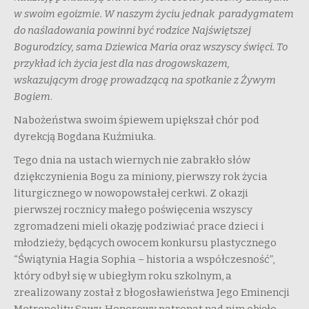
w swoim egoizmie. W naszym życiu jednak paradygmatem
do naśladowania powinni być rodzice Najświętszej
Bogurodzicy, sama Dziewica Maria oraz wszyscy święci. To
przykład ich życia jest dla nas drogowskazem,
wskazującym drogę prowadzącą na spotkanie z Żywym
Bogiem
.
Nabożeństwa swoim śpiewem upiększał chór pod
dyrekcją Bogdana Kuźmiuka.
Tego dnia na ustach wiernych nie zabrakło słów
dziękczynienia Bogu za miniony, pierwszy rok życia
liturgicznego w nowopowstałej cerkwi. Z okazji
pierwszej rocznicy małego poświęcenia wszyscy
zgromadzeni mieli okazję podziwiać prace dzieci i
młodzieży, będących owocem konkursu plastycznego
“Świątynia Hagia Sophia – historia a współczesność”,
który odbył się w ubiegłym roku szkolnym, a
zrealizowany został z błogosławieństwa Jego Eminencji