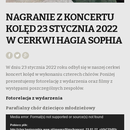
NAGRANIE Z KONCERTU
KOLĘD 23 STYCZNIA 2022
W CERKWI HAGIA SOPHIA
W dniu 23 stycznia 2022 roku odbył się w naszej cerkwi
koncert kolęd w wykonaniu czterech chórów. Poniżej
prezentujemy fotorelację z wydarzenia oraz filmy z
występami poszczególnych zespołów.
Fotorelacja z wydarzenia
Parafialny chór dziecięco młodzieżowy
Odtwarzacz
Media error: Format(s) not supported or source(s) not found
video
Pobierz plik:
http://chor.hagiasophia.waw.pl/images/filmy/koncert_23.01.22_ch%C3%B3r_