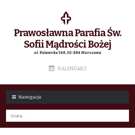
Prawosławna Parafia Św.
Sofii Mądrości Bożej
ul. Puławska 568, 02-884 Warszawa
KALENDARZ
Skip
Skip
to
to
Nawigacja
navigation
content
Szukaj: