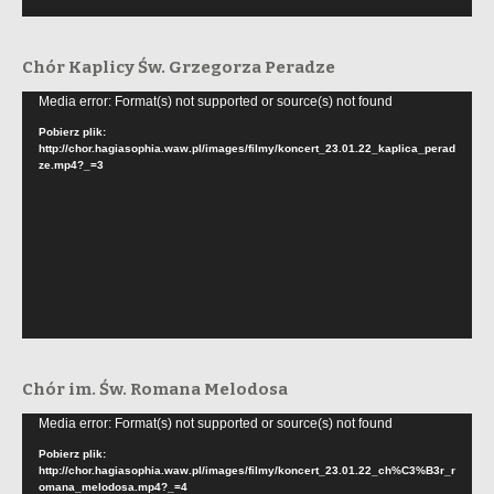
Chór Kaplicy Św. Grzegorza Peradze
Odtwarzacz
Media error: Format(s) not supported or source(s) not found
video
Pobierz plik:
http://chor.hagiasophia.waw.pl/images/filmy/koncert_23.01.22_kaplica_perad
ze.mp4?_=3
Chór im. Św. Romana Melodosa
Odtwarzacz
Media error: Format(s) not supported or source(s) not found
video
Pobierz plik:
http://chor.hagiasophia.waw.pl/images/filmy/koncert_23.01.22_ch%C3%B3r_r
omana_melodosa.mp4?_=4