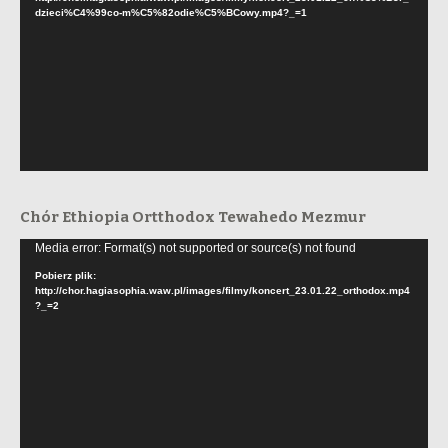
dzieci%C4%99co-m%C5%82odie%C5%BCowy.mp4?_=1
Chór Ethiopia Ortthodox Tewahedo Mezmur
Odtwarzacz
Media error: Format(s) not supported or source(s) not found
video
Pobierz plik:
http://chor.hagiasophia.waw.pl/images/filmy/koncert_23.01.22_orthodox.mp4
?_=2