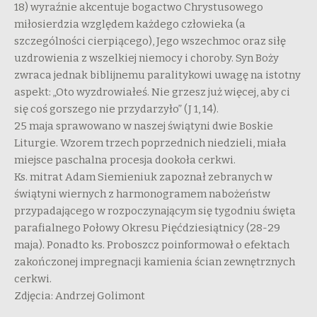
18) wyraźnie akcentuje bogactwo Chrystusowego
miłosierdzia względem każdego człowieka (a
szczególności cierpiącego), Jego wszechmoc oraz siłę
uzdrowienia z wszelkiej niemocy i choroby. Syn Boży
zwraca jednak biblijnemu paralitykowi uwagę na istotny
aspekt: „Oto wyzdrowiałeś. Nie grzesz już więcej, aby ci
się coś gorszego nie przydarzyło” (J 1, 14).
25 maja sprawowano w naszej świątyni dwie Boskie
Liturgie. Wzorem trzech poprzednich niedzieli, miała
miejsce paschalna procesja dookoła cerkwi.
Ks. mitrat Adam Siemieniuk zapoznał zebranych w
świątyni wiernych z harmonogramem nabożeństw
przypadającego w rozpoczynającym się tygodniu święta
parafialnego Połowy Okresu Pięćdziesiątnicy (28-29
maja). Ponadto ks. Proboszcz poinformował o efektach
zakończonej impregnacji kamienia ścian zewnętrznych
cerkwi.
Zdjęcia: Andrzej Golimont