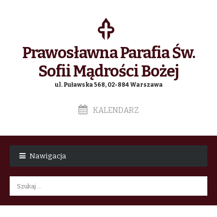
Prawosławna Parafia Św.
Sofii Mądrości Bożej
ul. Puławska 568, 02-884 Warszawa
KALENDARZ
Skip
Skip
to
to
Nawigacja
navigation
content
Szukaj: